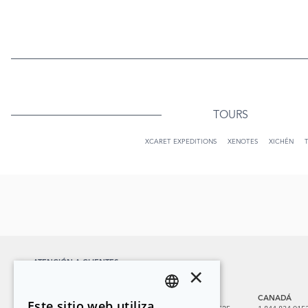
TOURS
XCARET EXPEDITIONS
XENOTES
XICHÉN
ATENCIÓN A CLIENTES
×
reservaciones@hotelxcaret.com
MÉXICO
CANCÚN
USA
CANADÁ
Este sitio web utiliza