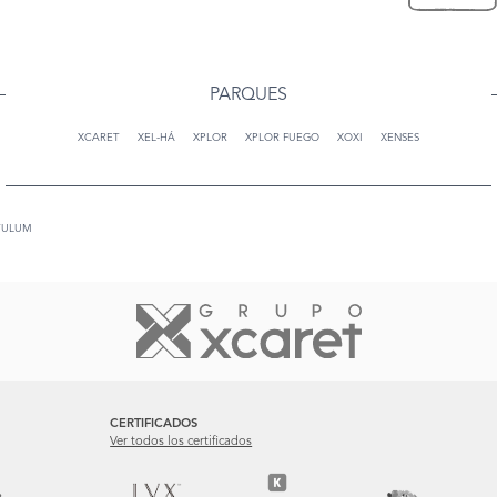
PARQUES
XCARET
XEL-HÁ
XPLOR
XPLOR FUEGO
XOXI
XENSES
TULUM
CERTIFICADOS
Ver todos los certificados